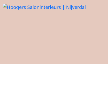
Kapunit Vico 1s wandmodel
Takumi
Terug naar Kapunits